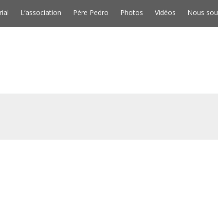
Skip to conten
rial
L’association
Père Pedro
Photos
Vidéos
Nous sou