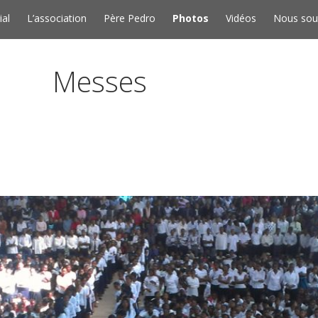
Skip to content
ial
L’association
Père Pedro
Photos
Vidéos
Nous sou
Messes