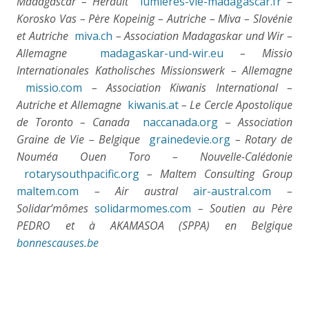
Madagascar – Hérault
lumieres-vie-madagascar.fr
–
Korosko Vas – Père Kopeinig – Autriche – Miva – Slovénie
et Autriche
miva.ch
– Association Madagaskar und Wir –
Allemagne
madagaskar-und-wir.eu
– Missio
Internationales Katholisches Missionswerk – Allemagne
missio.com
– Association Kiwanis International –
Autriche et Allemagne
kiwanis.at
– Le Cercle Apostolique
de Toronto – Canada
naccanada.org
–
Association
Graine de Vie – Belgique
grainedevie.org
– Rotary de
Nouméa Ouen Toro – Nouvelle-Calédonie
rotarysouthpacific.org
–
Maltem Consulting Group
maltem.com
– Air austral
air-austral.com
–
Solidar’mômes
solidarmomes.com
– Soutien au Père
PEDRO et à AKAMASOA (SPPA) en Belgique
bonnescauses.be