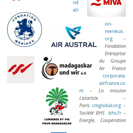
nd
ati
on-
merieux.
org
–
Fondation
Entreprise
du Groupe
Air France
corporate.
airfrance.co
m
– La mission
Lazariste –
Paris
cmglobal.org
–
Société BHS
bhs.fr
–
Energie, Coopération