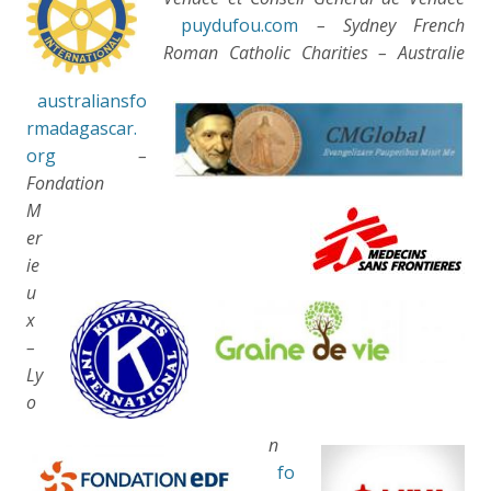
p
uydufou.com
– Sydney French
Roman Catholic Charities – Australie
australiansfo
rmadagascar.
org
–
Fondation
M
er
ie
u
x
–
Ly
o
n
fo