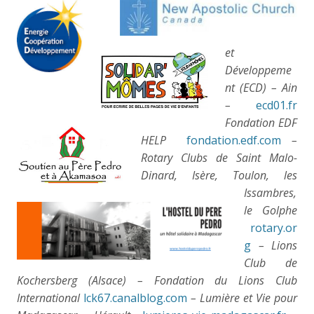
et
Développeme
nt (ECD) – Ain
–
ecd01.fr
Fondation EDF
HELP
fondation.edf.com
–
Rotary Clubs de Saint Malo-
Dinard, Isère, Toulon, les
Issambres,
le Golphe
rotary.or
g
– Lions
Club de
Kochersberg (Alsace) – Fondation du Lions Club
International
lck67.canalblog.com
– Lumière et Vie pour