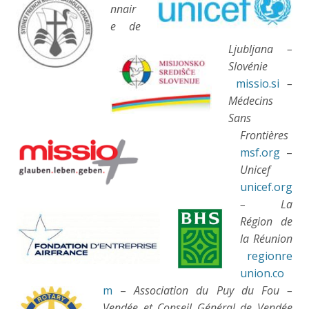
nnair
e de
Ljubljana –
Slovénie
missio.si
–
Médecins
Sans
Frontières
msf.org
–
Unicef
unicef.org
– La
Région de
la Réunion
regionre
union.co
m
–
Association du Puy du Fou –
Vendée et Conseil Général de Vendée