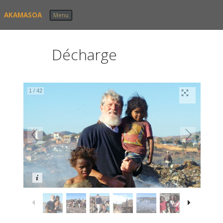
Skip to content
AKAMASOA
Menu
Décharge
1
/
42