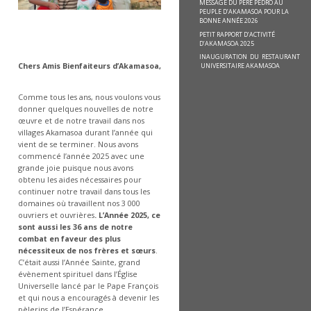
MESSAGE DU PÈRE PEDRO AU
PEUPLE D’AKAMASOA POUR LA
BONNE ANNÉE 2026
PETIT RAPPORT D’ACTIVITÉ
D’AKAMASOA 2025
INAUGURATION DU RESTAURANT
UNIVERSITAIRE AKAMASOA
Chers Amis Bienfaiteurs d’
Akamasoa
,
Comme tous les ans, nous voulons vous
donner quelques nouvelles de notre
œuvre et de notre travail dans nos
villages Akamasoa durant l’année qui
vient de se terminer. Nous avons
commencé l’année 2025 avec une
grande joie puisque nous avons
obtenu les aides nécessaires pour
continuer notre travail dans tous les
domaines où travaillent nos 3 000
ouvriers et ouvrières
. L’Année 2025, ce
sont aussi les 36 ans de notre
combat en faveur des plus
nécessiteux de nos frères et sœurs
.
C’était aussi l’Année Sainte, grand
évènement spirituel dans l’Église
Universelle lancé par le Pape François
et qui nous a encouragés à devenir les
pèlerins de l’Espérance.