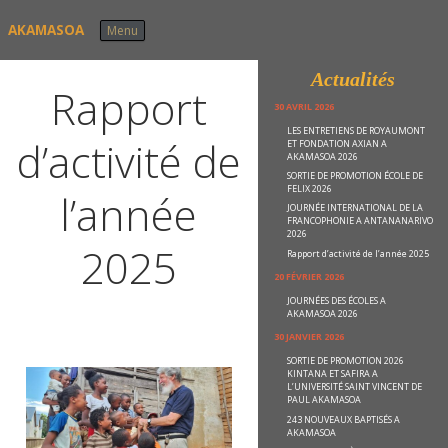
Skip to content
AKAMASOA
Menu
Actualités
Rapport
30 AVRIL 2026
LES ENTRETIENS DE ROYAUMONT
d’activité de
ET FONDATION AXIAN A
AKAMASOA 2026
SORTIE DE PROMOTION ÉCOLE DE
FELIX 2026
l’année
JOURNÉE INTERNATIONAL DE LA
FRANCOPHONIE A ANTANANARIVO
2026
2025
Rapport d’activité de l’année 2025
20 FÉVRIER 2026
JOURNÉES DES ÉCOLES A
AKAMASOA 2026
30 JANVIER 2026
SORTIE DE PROMOTION 2026
KINTANA ET SAFIRA A
L’UNIVERSITÉ SAINT VINCENT DE
PAUL AKAMASOA
243 NOUVEAUX BAPTISÉS A
AKAMASOA