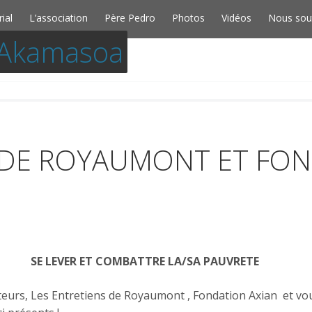
Skip to conten
rial
L’association
Père Pedro
Photos
Vidéos
Nous sou
Akamasoa
 DE ROYAUMONT ET FON
SE LEVER ET COMBATTRE LA/SA PAUVRETE
teurs, Les Entretiens de Royaumont , Fondation Axian et v