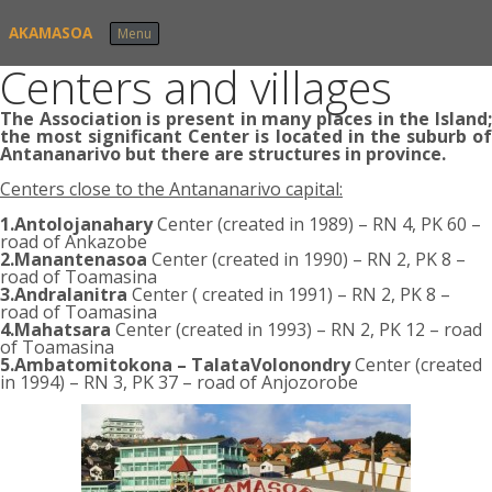
Skip to content
AKAMASOA
Menu
Centers and villages
The Association is present in many places in the Island;
the most significant Center is located in the suburb of
Antananarivo but there are structures in province.
Centers close to the Antananarivo capital:
1.Antolojanahary
Center (created in 1989) – RN 4, PK 60 –
road of Ankazobe
2.Manantenasoa
Center (created in 1990) – RN 2, PK 8 –
road of Toamasina
3.Andralanitra
Center ( created in 1991) – RN 2, PK 8 –
road of Toamasina
4.Mahatsara
Center (created in 1993) – RN 2, PK 12 – road
of Toamasina
5.Ambatomitokona – TalataVolonondry
Center (created
in 1994) – RN 3, PK 37 – road of Anjozorobe