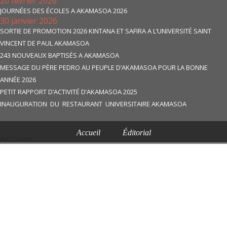
20 février 2026
JOURNÉES DES ÉCOLES A AKAMASOA 2026
30 janvier 2026
SORTIE DE PROMOTION 2026 KINTANA ET SAFIRA A L’UNIVERSITÉ SAINT
VINCENT DE PAUL AKAMASOA
243 NOUVEAUX BAPTISÉS A AKAMASOA
MESSAGE DU PÈRE PEDRO AU PEUPLE D’AKAMASOA POUR LA BONNE
ANNÉE 2026
PETIT RAPPORT D’ACTIVITÉ D’AKAMASOA 2025
INAUGURATION DU RESTAURANT UNIVERSITAIRE AKAMASOA
Accueil
Éditorial
Archives
Akamasoa: action, espoir et solidarité
Akamasoa: action, hope and solidarity
Assister à une messe !
Bibliographie
Biographie
Biography
Biography
Commande
Contact