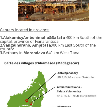
Centers located in province:
1.AlakamisyAmbohimaha&Safata
400 km South of the
capital, province of Fianarantsoa
2.Vangaindrano, Ampitafa
900 km East South of the
country
3.
Bethany in
Morondava
640 km West Tana