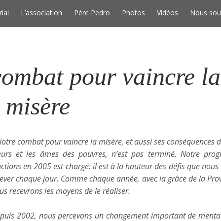
Skip to conten
rial
L’association
Père Pedro
Photos
Vidéos
Nous sou
combat pour vaincre la
misère
Notre combat pour vaincre la misère, et aussi ses conséquences d
urs et les âmes des pauvres, n’est pas terminé. Notre pr
actions en 2005 est chargé: il est à la hauteur des défis que nou
lever chaque jour. Comme chaque année, avec la grâce de la Pro
us recevrons les moyens de le réaliser.
puis 2002, nous percevons un changement important de mental