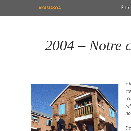
Édito
AKAMASOA
2004 – Notre 
« 
cœ
d’
re
no
De