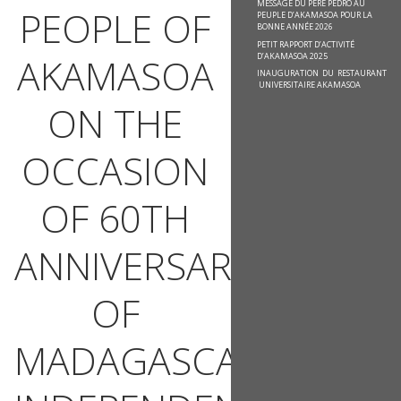
MESSAGE DU PÈRE PEDRO AU
PEOPLE OF
PEUPLE D’AKAMASOA POUR LA
BONNE ANNÉE 2026
PETIT RAPPORT D’ACTIVITÉ
D’AKAMASOA 2025
AKAMASOA
INAUGURATION DU RESTAURANT
UNIVERSITAIRE AKAMASOA
ON THE
OCCASION
OF 60TH
ANNIVERSARY
OF
MADAGASCAR’S