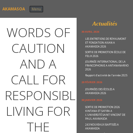
Skip to content
AKAMASOA
Menu
Actualités
WORDS OF
30 AVRIL 2026
LES ENTRETIENS DE ROYAUMONT
CAUTION
ET FONDATION AXIAN A
AKAMASOA 2026
SORTIE DE PROMOTION ÉCOLE DE
FELIX 2026
AND A
JOURNÉE INTERNATIONAL DE LA
FRANCOPHONIE A ANTANANARIVO
2026
CALL FOR
Rapport d’activité de l’année 2025
20 FÉVRIER 2026
RESPONSIBLE
JOURNÉES DES ÉCOLES A
AKAMASOA 2026
30 JANVIER 2026
LIVING FOR
SORTIE DE PROMOTION 2026
KINTANA ET SAFIRA A
L’UNIVERSITÉ SAINT VINCENT DE
PAUL AKAMASOA
THE
243 NOUVEAUX BAPTISÉS A
AKAMASOA