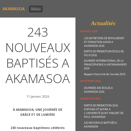
Skip to content
AKAMASOA
Menu
Actualités
243
30 AVRIL 2026
LES ENTRETIENS DE ROYAUMONT
NOUVEAUX
ET FONDATION AXIAN A
AKAMASOA 2026
SORTIE DE PROMOTION ÉCOLE DE
FELIX 2026
BAPTISÉS A
JOURNÉE INTERNATIONAL DE LA
FRANCOPHONIE A ANTANANARIVO
2026
AKAMASOA
Rapport d’activité de l’année 2025
20 FÉVRIER 2026
JOURNÉES DES ÉCOLES A
AKAMASOA 2026
11 Janvier 2026
30 JANVIER 2026
SORTIE DE PROMOTION 2026
KINTANA ET SAFIRA A
À AKAMASOA, UNE JOURNÉE DE
L’UNIVERSITÉ SAINT VINCENT DE
GRÂCE ET DE LUMIÈRE
PAUL AKAMASOA
243 NOUVEAUX BAPTISÉS A
AKAMASOA
243 nouveaux baptêmes célébrés