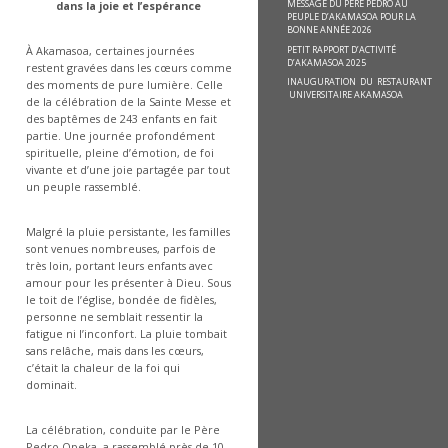
MESSAGE DU PÈRE PEDRO AU
dans la joie et l’espérance
PEUPLE D’AKAMASOA POUR LA
BONNE ANNÉE 2026
PETIT RAPPORT D’ACTIVITÉ
À Akamasoa, certaines journées
D’AKAMASOA 2025
restent gravées dans les cœurs comme
INAUGURATION DU RESTAURANT
des moments de pure lumière. Celle
UNIVERSITAIRE AKAMASOA
de la célébration de la Sainte Messe et
des baptêmes de 243 enfants en fait
partie. Une journée profondément
spirituelle, pleine d’émotion, de foi
vivante et d’une joie partagée par tout
un peuple rassemblé.
Malgré la pluie persistante, les familles
sont venues nombreuses, parfois de
très loin, portant leurs enfants avec
amour pour les présenter à Dieu. Sous
le toit de l’église, bondée de fidèles,
personne ne semblait ressentir la
fatigue ni l’inconfort. La pluie tombait
sans relâche, mais dans les cœurs,
c’était la chaleur de la foi qui
dominait.
La célébration, conduite par le Père
Pedro Opeka, a rassemblé près de 10