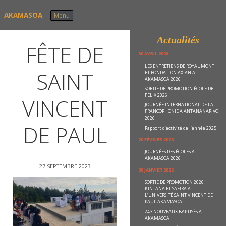
Skip to content
AKAMASOA
Menu
Actualités
FÊTE DE
30 AVRIL 2026
LES ENTRETIENS DE ROYAUMONT
SAINT
ET FONDATION AXIAN A
AKAMASOA 2026
SORTIE DE PROMOTION ÉCOLE DE
FELIX 2026
VINCENT
JOURNÉE INTERNATIONAL DE LA
FRANCOPHONIE A ANTANANARIVO
2026
DE PAUL
Rapport d’activité de l’année 2025
20 FÉVRIER 2026
JOURNÉES DES ÉCOLES A
AKAMASOA 2026
27 SEPTEMBRE 2023
30 JANVIER 2026
SORTIE DE PROMOTION 2026
KINTANA ET SAFIRA A
L’UNIVERSITÉ SAINT VINCENT DE
PAUL AKAMASOA
243 NOUVEAUX BAPTISÉS A
AKAMASOA