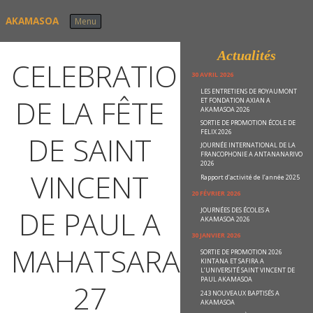
Skip to content
AKAMASOA
Menu
Actualités
CELEBRATION
30 AVRIL 2026
LES ENTRETIENS DE ROYAUMONT
DE LA FÊTE
ET FONDATION AXIAN A
AKAMASOA 2026
SORTIE DE PROMOTION ÉCOLE DE
FELIX 2026
DE SAINT
JOURNÉE INTERNATIONAL DE LA
FRANCOPHONIE A ANTANANARIVO
2026
VINCENT
Rapport d’activité de l’année 2025
20 FÉVRIER 2026
DE PAUL A
JOURNÉES DES ÉCOLES A
AKAMASOA 2026
30 JANVIER 2026
MAHATSARA
SORTIE DE PROMOTION 2026
KINTANA ET SAFIRA A
L’UNIVERSITÉ SAINT VINCENT DE
PAUL AKAMASOA
27
243 NOUVEAUX BAPTISÉS A
AKAMASOA