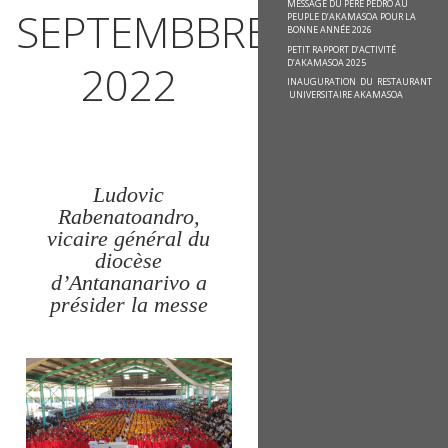
MESSAGE DU PÈRE PEDRO AU
SEPTEMBBRE
PEUPLE D’AKAMASOA POUR LA
BONNE ANNÉE 2026
PETIT RAPPORT D’ACTIVITÉ
D’AKAMASOA 2025
2022
INAUGURATION DU RESTAURANT
UNIVERSITAIRE AKAMASOA
Ludovic
Rabenatoandro,
vicaire général
du
diocèse
d’Antananarivo a
présider la messe