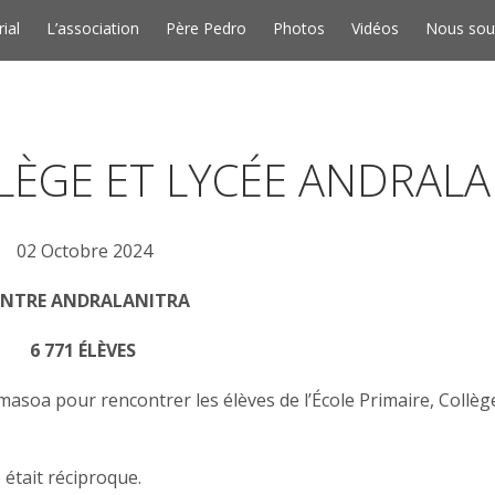
Skip to conten
rial
L’association
Père Pedro
Photos
Vidéos
Nous sou
LLÈGE ET LYCÉE ANDRALA
02 Octobre 2024
ENTRE ANDRALANITRA
6 771 ÉLÈVES
amasoa pour rencontrer les élèves de l’École Primaire, Collèg
e était réciproque.