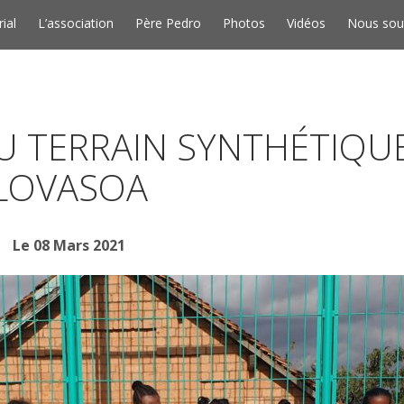
Skip to conten
rial
L’association
Père Pedro
Photos
Vidéos
Nous sou
 TERRAIN SYNTHÉTIQUE
LOVASOA
Le 08 Mars 2021