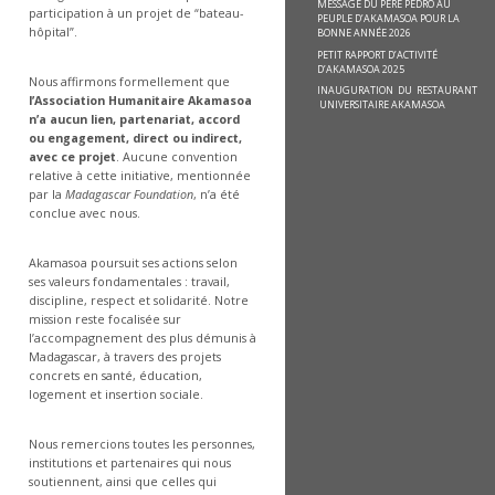
MESSAGE DU PÈRE PEDRO AU
participation à un projet de “bateau-
PEUPLE D’AKAMASOA POUR LA
hôpital”.
BONNE ANNÉE 2026
PETIT RAPPORT D’ACTIVITÉ
D’AKAMASOA 2025
Nous affirmons formellement que
INAUGURATION DU RESTAURANT
l’Association Humanitaire Akamasoa
UNIVERSITAIRE AKAMASOA
n’a aucun lien, partenariat, accord
ou engagement
, direct ou indirect,
avec ce projet
. Aucune convention
relative à cette initiative, mentionnée
par la
Madagascar Foundation
, n’a été
conclue avec nous.
Akamasoa poursuit ses actions selon
ses valeurs fondamentales : travail,
discipline, respect et solidarité. Notre
mission reste focalisée sur
l’accompagnement des plus démunis à
Madagascar, à travers des projets
concrets en santé, éducation,
logement et insertion sociale.
Nous remercions toutes les personnes,
institutions et partenaires qui nous
soutiennent, ainsi que celles qui