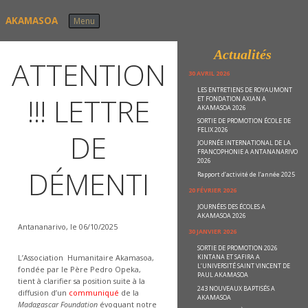
Skip to content
AKAMASOA
Menu
Actualités
ATTENTION
30 AVRIL 2026
LES ENTRETIENS DE ROYAUMONT
!!! LETTRE
ET FONDATION AXIAN A
AKAMASOA 2026
SORTIE DE PROMOTION ÉCOLE DE
FELIX 2026
DE
JOURNÉE INTERNATIONAL DE LA
FRANCOPHONIE A ANTANANARIVO
2026
DÉMENTI
Rapport d’activité de l’année 2025
20 FÉVRIER 2026
JOURNÉES DES ÉCOLES A
AKAMASOA 2026
Antananarivo, le 06/10/2025
30 JANVIER 2026
SORTIE DE PROMOTION 2026
KINTANA ET SAFIRA A
L’Association Humanitaire Akamasoa,
L’UNIVERSITÉ SAINT VINCENT DE
fondée par le Père Pedro Opeka,
PAUL AKAMASOA
tient à clarifier sa position suite à la
243 NOUVEAUX BAPTISÉS A
diffusion d’un
communiqué
de la
AKAMASOA
Madagascar Foundation
évoquant notre