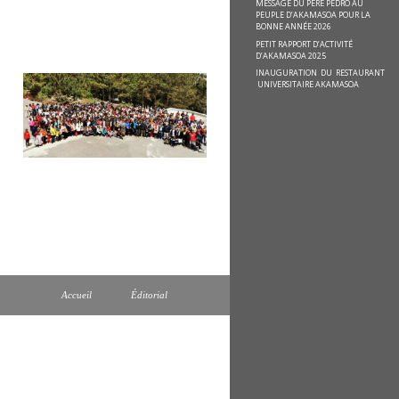
MESSAGE DU PÈRE PEDRO AU
PEUPLE D’AKAMASOA POUR LA
BONNE ANNÉE 2026
PETIT RAPPORT D’ACTIVITÉ
D’AKAMASOA 2025
INAUGURATION DU RESTAURANT
UNIVERSITAIRE AKAMASOA
Accueil
Éditorial
Akamasoa: action, espoir et solidarité
Akamasoa: action, hope and solidarity