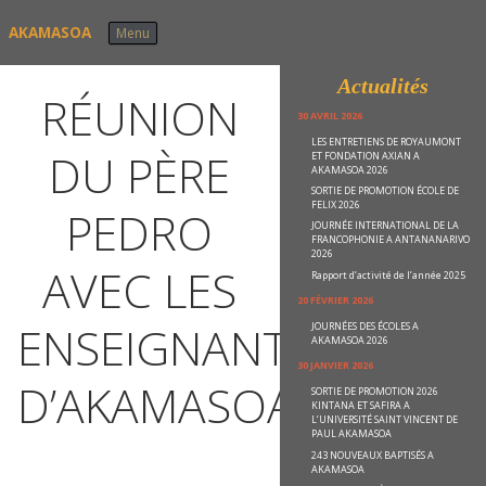
Skip to content
AKAMASOA
Menu
Actualités
RÉUNION
30 AVRIL 2026
LES ENTRETIENS DE ROYAUMONT
DU PÈRE
ET FONDATION AXIAN A
AKAMASOA 2026
SORTIE DE PROMOTION ÉCOLE DE
FELIX 2026
PEDRO
JOURNÉE INTERNATIONAL DE LA
FRANCOPHONIE A ANTANANARIVO
2026
AVEC LES
Rapport d’activité de l’année 2025
20 FÉVRIER 2026
ENSEIGNANTS
JOURNÉES DES ÉCOLES A
AKAMASOA 2026
30 JANVIER 2026
D’AKAMASOA
SORTIE DE PROMOTION 2026
KINTANA ET SAFIRA A
L’UNIVERSITÉ SAINT VINCENT DE
PAUL AKAMASOA
243 NOUVEAUX BAPTISÉS A
AKAMASOA