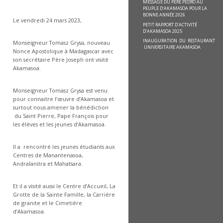
MESSAGE DU PÈRE PEDRO AU
PEUPLE D’AKAMASOA POUR LA
BONNE ANNÉE 2026
Le vendredi 24 mars 2023,
PETIT RAPPORT D’ACTIVITÉ
D’AKAMASOA 2025
INAUGURATION DU RESTAURANT
Monseigneur Tomasz Grysa, nouveau
UNIVERSITAIRE AKAMASOA
Nonce Apostolique à Madagascar avec
son secrétaire Père Joseph ont visité
Akamasoa.
Monseigneur Tomasz Grysa est venu
pour connaitre l’œuvre d’Akamasoa et
surtout nous amener la bénédiction
du Saint Pierre, Pape François pour
les élèves et les jeunes d’Akamasoa.
Il a rencontré les jeunes étudiants aux
Centres de Manantenasoa,
Andralanitra et Mahatsara.
Et il a visité aussi le Centre d’Accueil, La
Grotte de la Sainte Famille, la Carrière
de granite et le Cimetière
d’Akamasoa.