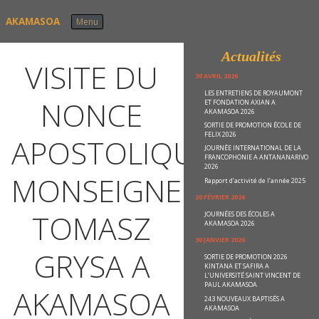
Skip to content
AKAMASOA
Menu
Actualités
VISITE DU
30 AVRIL 2026
LES ENTRETIENS DE ROYAUMONT
NONCE
ET FONDATION AXIAN A
AKAMASOA 2026
SORTIE DE PROMOTION ÉCOLE DE
FELIX 2026
APOSTOLIQUE
JOURNÉE INTERNATIONAL DE LA
FRANCOPHONIE A ANTANANARIVO
2026
MONSEIGNEUR
Rapport d’activité de l’année 2025
20 FÉVRIER 2026
TOMASZ
JOURNÉES DES ÉCOLES A
AKAMASOA 2026
30 JANVIER 2026
GRYSA A
SORTIE DE PROMOTION 2026
KINTANA ET SAFIRA A
L’UNIVERSITÉ SAINT VINCENT DE
PAUL AKAMASOA
AKAMASOA
243 NOUVEAUX BAPTISÉS A
AKAMASOA