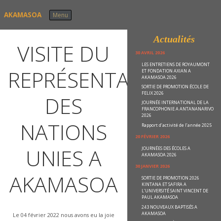
Skip to content
AKAMASOA
Menu
Actualités
VISITE DU
30 AVRIL 2026
LES ENTRETIENS DE ROYAUMONT
REPRÉSENTANT
ET FONDATION AXIAN A
AKAMASOA 2026
SORTIE DE PROMOTION ÉCOLE DE
FELIX 2026
DES
JOURNÉE INTERNATIONAL DE LA
FRANCOPHONIE A ANTANANARIVO
2026
NATIONS
Rapport d’activité de l’année 2025
20 FÉVRIER 2026
UNIES A
JOURNÉES DES ÉCOLES A
AKAMASOA 2026
30 JANVIER 2026
AKAMASOA
SORTIE DE PROMOTION 2026
KINTANA ET SAFIRA A
L’UNIVERSITÉ SAINT VINCENT DE
PAUL AKAMASOA
243 NOUVEAUX BAPTISÉS A
AKAMASOA
Le 04 février 2022 nous avons eu la joie