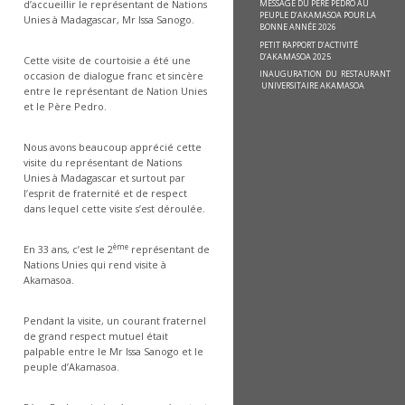
MESSAGE DU PÈRE PEDRO AU
d’accueillir le représentant de Nations
PEUPLE D’AKAMASOA POUR LA
Unies à Madagascar, Mr Issa Sanogo.
BONNE ANNÉE 2026
PETIT RAPPORT D’ACTIVITÉ
D’AKAMASOA 2025
Cette visite de courtoisie a été une
INAUGURATION DU RESTAURANT
occasion de dialogue franc et sincère
UNIVERSITAIRE AKAMASOA
entre le représentant de Nation Unies
et le Père Pedro.
Nous avons beaucoup apprécié cette
visite du représentant de Nations
Unies à Madagascar et surtout par
l’esprit de fraternité et de respect
dans lequel cette visite s’est déroulée.
ème
En 33 ans, c’est le 2
représentant de
Nations Unies qui rend visite à
Akamasoa.
Pendant la visite, un courant fraternel
de grand respect mutuel était
palpable entre le Mr Issa Sanogo et le
peuple d’Akamasoa.