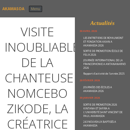
Skip to content
AKAMASOA
Menu
Actualités
VISITE
30 AVRIL 2026
LES ENTRETIENS DE ROYAUMONT
INOUBLIABLE
ET FONDATION AXIAN A
AKAMASOA 2026
SORTIE DE PROMOTION ÉCOLE DE
FELIX 2026
DE LA
JOURNÉE INTERNATIONAL DE LA
FRANCOPHONIE A ANTANANARIVO
2026
CHANTEUSE
Rapport d’activité de l’année 2025
20 FÉVRIER 2026
NOMCEBO
JOURNÉES DES ÉCOLES A
AKAMASOA 2026
30 JANVIER 2026
ZIKODE, LA
SORTIE DE PROMOTION 2026
KINTANA ET SAFIRA A
L’UNIVERSITÉ SAINT VINCENT DE
PAUL AKAMASOA
CRÉATRICE
243 NOUVEAUX BAPTISÉS A
AKAMASOA