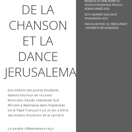
MESSAGE DU PÈRE PEDRO AU
DE LA
PEUPLE D’AKAMASOA POUR LA
BONNE ANNÉE 2026
PETIT RAPPORT D’ACTIVITÉ
D’AKAMASOA 2025
CHANSON
INAUGURATION DU RESTAURANT
UNIVERSITAIRE AKAMASOA
ET LA
DANCE
JERUSALEMA.
Des milliers des jeunes étudiants
étaient heureux de recevoir
Nomcebo Zikode chanteuse Sud
Africain à Akamasoa dans l’esplanade
où le Pape François il y a un an, a bénis
des milliers d’ouvriers de la carrière.
Le peuple d’Akamasoa a reçu