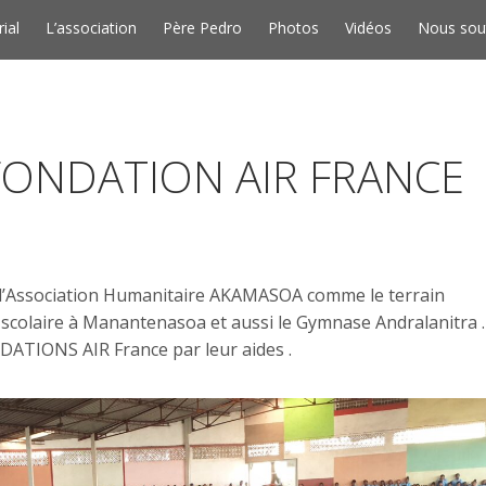
Skip to conten
rial
L’association
Père Pedro
Photos
Vidéos
Nous sou
 FONDATION AIR FRANCE
l’Association Humanitaire AKAMASOA comme le terrain
 scolaire à Manantenasoa et aussi le Gymnase Andralanitra . 
ATIONS AIR France par leur aides .