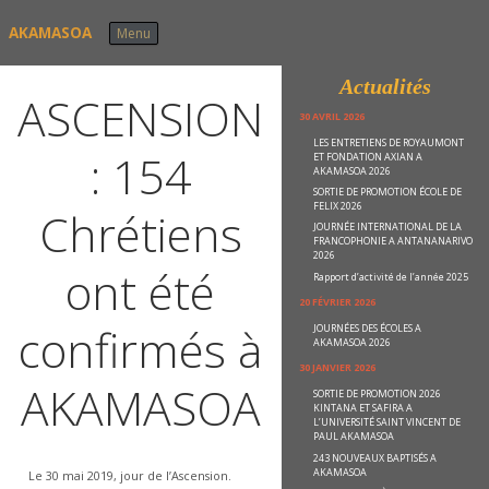
Skip to content
AKAMASOA
Menu
Actualités
ASCENSION
30 AVRIL 2026
LES ENTRETIENS DE ROYAUMONT
: 154
ET FONDATION AXIAN A
AKAMASOA 2026
SORTIE DE PROMOTION ÉCOLE DE
FELIX 2026
Chrétiens
JOURNÉE INTERNATIONAL DE LA
FRANCOPHONIE A ANTANANARIVO
2026
ont été
Rapport d’activité de l’année 2025
20 FÉVRIER 2026
confirmés à
JOURNÉES DES ÉCOLES A
AKAMASOA 2026
30 JANVIER 2026
AKAMASOA
SORTIE DE PROMOTION 2026
KINTANA ET SAFIRA A
L’UNIVERSITÉ SAINT VINCENT DE
PAUL AKAMASOA
243 NOUVEAUX BAPTISÉS A
AKAMASOA
Le 30 mai 2019, jour de l’Ascension.