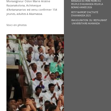
MESSAGE DU PÈRE PEDRO AU
Monseigneur Odon Marie Arsène
PEUPLE D’AKAMASOA POUR LA
Razanakolona, Achèveque
BONNE ANNÉE 2026
d’Antananarivo est venu confirmer 154
PETIT RAPPORT D’ACTIVITÉ
jeunes, adultes à Akamasoa.
D’AKAMASOA 2025
INAUGURATION DU RESTAURANT
UNIVERSITAIRE AKAMASOA
Voici en photos