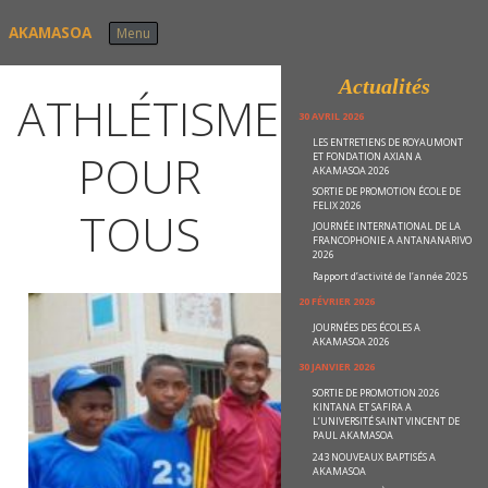
Skip to content
AKAMASOA
Menu
Actualités
ATHLÉTISME
30 AVRIL 2026
LES ENTRETIENS DE ROYAUMONT
POUR
ET FONDATION AXIAN A
AKAMASOA 2026
SORTIE DE PROMOTION ÉCOLE DE
FELIX 2026
TOUS
JOURNÉE INTERNATIONAL DE LA
FRANCOPHONIE A ANTANANARIVO
2026
Rapport d’activité de l’année 2025
20 FÉVRIER 2026
JOURNÉES DES ÉCOLES A
AKAMASOA 2026
30 JANVIER 2026
SORTIE DE PROMOTION 2026
KINTANA ET SAFIRA A
L’UNIVERSITÉ SAINT VINCENT DE
PAUL AKAMASOA
243 NOUVEAUX BAPTISÉS A
AKAMASOA