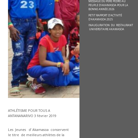
MESSAGE DU PÈRE PEDRO AU
PEUPLE D’AKAMASOA POUR LA
BONNE ANNÉE 2026
PETIT RAPPORT D’ACTIVITÉ
D’AKAMASOA 2025
INAUGURATION DU RESTAURANT
UNIVERSITAIRE AKAMASOA
ATHLÉTISME POUR TOUS A
ANTANANARIVO 3 février 2019
Les Jeunes d’ Akamasoa conservent
le titre de meilleurs athlètes de la