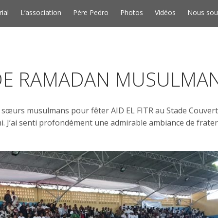
Skip to conten
rial
L’association
Père Pedro
Photos
Vidéos
Nous sou
N DE RAMADAN MUSULMA
es et sœurs musulmans pour fêter AID EL FITR au Stade Couvert
i. J’ai senti profondément une admirable ambiance de frater