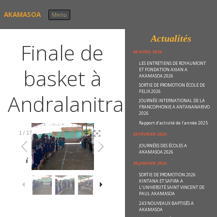
Skip to content
AKAMASOA
Menu
Actualités
Finale de
30 AVRIL 2026
LES ENTRETIENS DE ROYAUMONT
basket à
ET FONDATION AXIAN A
AKAMASOA 2026
SORTIE DE PROMOTION ÉCOLE DE
FELIX 2026
Andralanitra
JOURNÉE INTERNATIONAL DE LA
FRANCOPHONIE A ANTANANARIVO
2026
Rapport d’activité de l’année 2025
1
/
17
20 FÉVRIER 2026
JOURNÉES DES ÉCOLES A
AKAMASOA 2026
30 JANVIER 2026
SORTIE DE PROMOTION 2026
KINTANA ET SAFIRA A
L’UNIVERSITÉ SAINT VINCENT DE
PAUL AKAMASOA
243 NOUVEAUX BAPTISÉS A
AKAMASOA