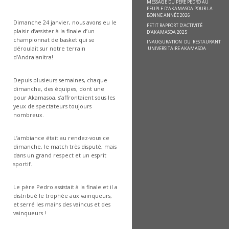
MESSAGE DU PÈRE PEDRO AU
PEUPLE D’AKAMASOA POUR LA
BONNE ANNÉE 2026
Dimanche 24 janvier, nous avons eu le
PETIT RAPPORT D’ACTIVITÉ
plaisir d’assister à la finale d’un
D’AKAMASOA 2025
championnat de basket qui se
INAUGURATION DU RESTAURANT
déroulait sur notre terrain
UNIVERSITAIRE AKAMASOA
d’Andralanitra!
Depuis plusieurs semaines, chaque
dimanche, des équipes, dont une
pour Akamasoa, s’affrontaient sous les
yeux de spectateurs toujours
nombreux.
L’ambiance était au rendez-vous ce
dimanche, le match très disputé, mais
dans un grand respect et un esprit
sportif.
Le père Pedro assistait à la finale et il a
distribué le trophée aux vainqueurs,
et serré les mains des vaincus et des
vainqueurs !