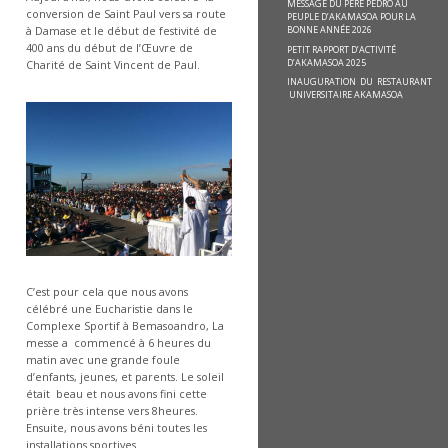
MESSAGE DU PÈRE PEDRO AU
conversion de Saint Paul vers sa route
PEUPLE D’AKAMASOA POUR LA
BONNE ANNÉE 2026
à Damase et le début de festivité de
400 ans du début de l’Œuvre de
PETIT RAPPORT D’ACTIVITÉ
D’AKAMASOA 2025
Charité de Saint Vincent de Paul.
INAUGURATION DU RESTAURANT
UNIVERSITAIRE AKAMASOA
C’est pour cela que nous avons
célébré une Eucharistie dans le
Complexe Sportif à Bemasoandro, La
messe a commencé à 6 heures du
matin avec une grande foule
d’enfants, jeunes, et parents. Le soleil
était beau et nous avons fini cette
prière très intense vers 8heures.
Ensuite, nous avons béni toutes les
installations sportives.