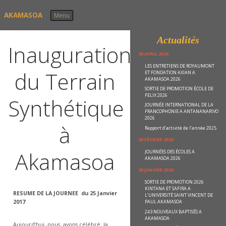
Skip to content
AKAMASOA
Menu
Actualités
Inauguration
30 AVRIL 2026
LES ENTRETIENS DE ROYAUMONT
du Terrain
ET FONDATION AXIAN A
AKAMASOA 2026
SORTIE DE PROMOTION ÉCOLE DE
FELIX 2026
Synthétique
JOURNÉE INTERNATIONAL DE LA
FRANCOPHONIE A ANTANANARIVO
2026
à
Rapport d’activité de l’année 2025
20 FÉVRIER 2026
Akamasoa
JOURNÉES DES ÉCOLES A
AKAMASOA 2026
30 JANVIER 2026
SORTIE DE PROMOTION 2026
KINTANA ET SAFIRA A
RESUME DE LA JOURNEE du 25 Janvier
L’UNIVERSITÉ SAINT VINCENT DE
2017
PAUL AKAMASOA
243 NOUVEAUX BAPTISÉS A
AKAMASOA
Aujourd’hui, nous avons célébré la