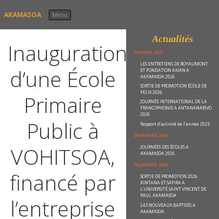
Skip to content
AKAMASOA
Menu
Actualités
Inauguration
30 AVRIL 2026
LES ENTRETIENS DE ROYAUMONT
d’une École
ET FONDATION AXIAN A
AKAMASOA 2026
SORTIE DE PROMOTION ÉCOLE DE
FELIX 2026
Primaire
JOURNÉE INTERNATIONAL DE LA
FRANCOPHONIE A ANTANANARIVO
2026
Public à
Rapport d’activité de l’année 2025
20 FÉVRIER 2026
VOHITSOA,
JOURNÉES DES ÉCOLES A
AKAMASOA 2026
30 JANVIER 2026
financé par
SORTIE DE PROMOTION 2026
KINTANA ET SAFIRA A
L’UNIVERSITÉ SAINT VINCENT DE
PAUL AKAMASOA
l’entreprise
243 NOUVEAUX BAPTISÉS A
AKAMASOA