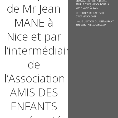
MESSAGE DU PÈRE PEDRO AU
de Mr Jean
PEUPLE D’AKAMASOA POUR LA
BONNE ANNÉE 2026
PETIT RAPPORT D’ACTIVITÉ
D’AKAMASOA 2025
MANE à
INAUGURATION DU RESTAURANT
UNIVERSITAIRE AKAMASOA
Nice et par
l’intermédiaire
de
l’Association
AMIS DES
ENFANTS