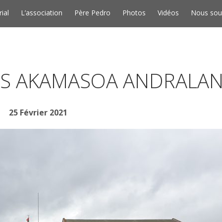
Skip to conten
rial
L’association
Père Pedro
Photos
Vidéos
Nous sou
ES AKAMASOA ANDRALAN
25 Février 2021