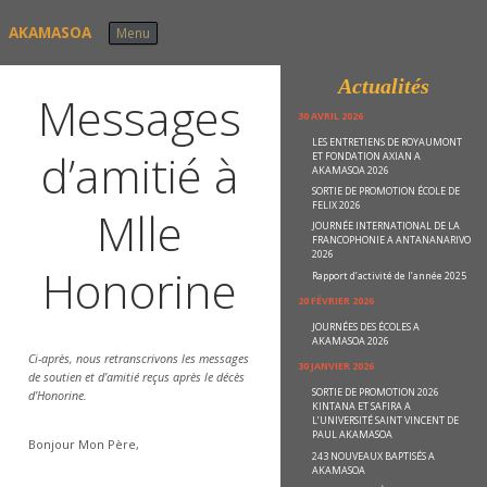
Skip to content
AKAMASOA
Menu
Actualités
Messages
30 AVRIL 2026
LES ENTRETIENS DE ROYAUMONT
d’amitié à
ET FONDATION AXIAN A
AKAMASOA 2026
SORTIE DE PROMOTION ÉCOLE DE
FELIX 2026
Mlle
JOURNÉE INTERNATIONAL DE LA
FRANCOPHONIE A ANTANANARIVO
2026
Honorine
Rapport d’activité de l’année 2025
20 FÉVRIER 2026
JOURNÉES DES ÉCOLES A
AKAMASOA 2026
Ci-après, nous retranscrivons les messages
30 JANVIER 2026
de soutien et d’amitié reçus après le décès
SORTIE DE PROMOTION 2026
d’Honorine.
KINTANA ET SAFIRA A
L’UNIVERSITÉ SAINT VINCENT DE
PAUL AKAMASOA
Bonjour Mon Père,
243 NOUVEAUX BAPTISÉS A
AKAMASOA