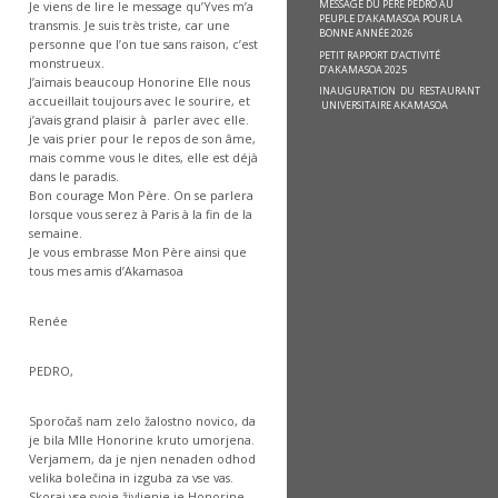
MESSAGE DU PÈRE PEDRO AU
Je viens de lire le message qu’Yves m’a
PEUPLE D’AKAMASOA POUR LA
transmis. Je suis très triste, car une
BONNE ANNÉE 2026
personne que l’on tue sans raison, c’est
PETIT RAPPORT D’ACTIVITÉ
monstrueux.
D’AKAMASOA 2025
J’aimais beaucoup Honorine Elle nous
INAUGURATION DU RESTAURANT
accueillait toujours avec le sourire, et
UNIVERSITAIRE AKAMASOA
j’avais grand plaisir à parler avec elle.
Je vais prier pour le repos de son âme,
mais comme vous le dites, elle est déjà
dans le paradis.
Bon courage Mon Père. On se parlera
lorsque vous serez à Paris à la fin de la
semaine.
Je vous embrasse Mon Père ainsi que
tous mes amis d’Akamasoa
Renée
PEDRO,
Sporočaš nam zelo žalostno novico, da
je bila Mlle Honorine kruto umorjena.
Verjamem, da je njen nenaden odhod
velika bolečina in izguba za vse vas.
Skoraj vse svoje življenje je Honorine