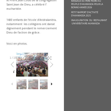
le Frère Jean Louis de la congrégation
MESSAGE DU PÈRE PEDRO AU
PEUPLE D’AKAMASOA POUR LA
Saint Jean de Dieu, a célébré l’
BONNE ANNÉE 2026
eucharistie.
PETIT RAPPORT D’ACTIVITÉ
D’AKAMASOA 2025
1400 enfants de l’école d’Andralanitra,
INAUGURATION DU RESTAURANT
UNIVERSITAIRE AKAMASOA
notamment les collégiens ont dansé
dignement pendant le remerciement
Dieu de l’action de grâce.
Voici en photos.
1
/
15