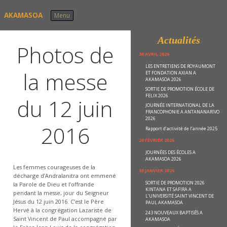
Skip to content
AKAMASOA
Menu
Actualités
Photos de
30 AVRIL 2026
LES ENTRETIENS DE ROYAUMONT
la messe
ET FONDATION AXIAN A
AKAMASOA 2026
SORTIE DE PROMOTION ÉCOLE DE
FELIX 2026
du 12 juin
JOURNÉE INTERNATIONAL DE LA
FRANCOPHONIE A ANTANANARIVO
2026
2016
Rapport d’activité de l’année 2025
20 FÉVRIER 2026
JOURNÉES DES ÉCOLES A
AKAMASOA 2026
Les femmes courageuses de la
30 JANVIER 2026
décharge d’Andralanitra ont emmené
SORTIE DE PROMOTION 2026
la Parole de Dieu et l’offrande
KINTANA ET SAFIRA A
pendant la messe, jour du Seigneur
L’UNIVERSITÉ SAINT VINCENT DE
Jésus du 12 juin 2016. C’est le Père
PAUL AKAMASOA
Hervé à la congrégation Lazariste de
243 NOUVEAUX BAPTISÉS A
Saint Vincent de Paul accompagné par
AKAMASOA