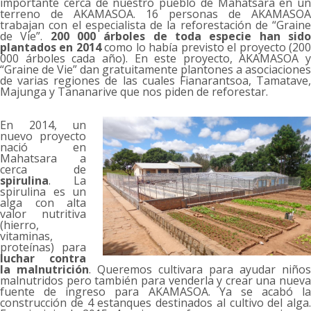
importante cerca de nuestro pueblo de Mahatsara en un
terreno de AKAMASOA. 16 personas de AKAMASOA
trabajan con el especialista de la reforestación de “Graine
de Vie”.
200 000 árboles
de toda especie han sid
plantados en 2014
como lo había previsto el proyecto (20
000 árboles cada año). En este proyecto, AKAMASOA y
“Graine de Vie” dan gratuitamente plantones a asociaciones
de varias regiones de las cuales Fianarantsoa, Tamatave,
Majunga y Tananarive que nos piden de reforestar.
En 2014, un
nuevo proyecto
nació en
Mahatsara a
cerca de
spirulina
. La
spirulina es un
alga con alta
valor nutritiva
(hierro,
vitaminas,
proteínas) para
luchar contra
la malnutrición
. Queremos cultivara para ayudar niños
malnutridos pero también para venderla y crear una nueva
fuente de ingreso para AKAMASOA. Ya se acabó la
construcción de 4 estanques destinados al cultivo del alga.