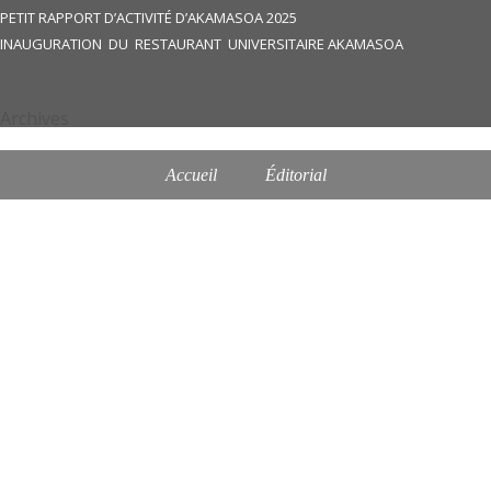
PETIT RAPPORT D’ACTIVITÉ D’AKAMASOA 2025
INAUGURATION DU RESTAURANT UNIVERSITAIRE AKAMASOA
Archives
Accueil
Éditorial
Akamasoa: action, espoir et solidarité
Akamasoa: action, hope and solidarity
Assister à une messe !
Bibliographie
Biographie
Biography
Biography
Commande
Contact
Contact
Contact us
contribute
Don
Donar
Donate a legacy
Editorial