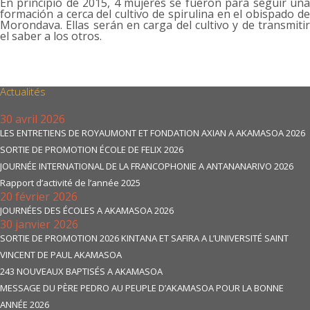
En principio de 2015, 4 mujeres se fueron para seguir una
formación a cerca del cultivo de spirulina en el obispado de
Morondava. Ellas serán en carga del cultivo y de transmitir
el saber a los otros.
Actualités
30 avril 2026
LES ENTRETIENS DE ROYAUMONT ET FONDATION AXIAN A AKAMASOA 2026
SORTIE DE PROMOTION ÉCOLE DE FELIX 2026
JOURNÉE INTERNATIONAL DE LA FRANCOPHONIE A ANTANANARIVO 2026
Rapport d’activité de l’année 2025
20 février 2026
JOURNÉES DES ÉCOLES A AKAMASOA 2026
30 janvier 2026
SORTIE DE PROMOTION 2026 KINTANA ET SAFIRA A L’UNIVERSITÉ SAINT
VINCENT DE PAUL AKAMASOA
243 NOUVEAUX BAPTISÉS A AKAMASOA
MESSAGE DU PÈRE PEDRO AU PEUPLE D’AKAMASOA POUR LA BONNE
ANNÉE 2026