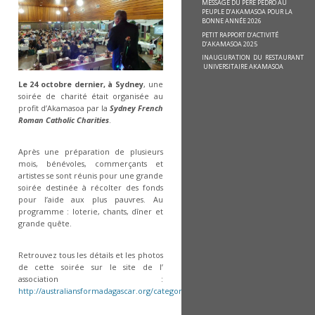
MESSAGE DU PÈRE PEDRO AU
PEUPLE D’AKAMASOA POUR LA
BONNE ANNÉE 2026
PETIT RAPPORT D’ACTIVITÉ
D’AKAMASOA 2025
INAUGURATION DU RESTAURANT
UNIVERSITAIRE AKAMASOA
Le 24 octobre dernier, à Sydney
, une
soirée de charité était organisée au
profit d’Akamasoa par la
Sydney French
Roman Catholic Charities
.
Après une préparation de plusieurs
mois, bénévoles, commerçants et
artistes se sont réunis pour une grande
soirée destinée à récolter des fonds
pour l’aide aux plus pauvres. Au
programme : loterie, chants, dîner et
grande quête.
Retrouvez tous les détails et les photos
de cette soirée sur le site de l’
association :
http://australiansformadagascar.org/category/events/.