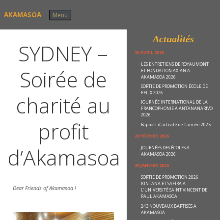
Skip to content
AKAMASOA
Menu
Actualités
SYDNEY –
30 AVRIL 2026
LES ENTRETIENS DE ROYAUMONT
Soirée de
ET FONDATION AXIAN A
AKAMASOA 2026
SORTIE DE PROMOTION ÉCOLE DE
FELIX 2026
charité au
JOURNÉE INTERNATIONAL DE LA
FRANCOPHONIE A ANTANANARIVO
2026
profit
Rapport d’activité de l’année 2025
20 FÉVRIER 2026
d’Akamasoa
JOURNÉES DES ÉCOLES A
AKAMASOA 2026
30 JANVIER 2026
SORTIE DE PROMOTION 2026
KINTANA ET SAFIRA A
Dear Friends of Akamasoa !
L’UNIVERSITÉ SAINT VINCENT DE
PAUL AKAMASOA
243 NOUVEAUX BAPTISÉS A
AKAMASOA