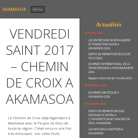
Skip to content
AKAMASOA
Menu
Actualités
VENDREDI
30 AVRIL 2026
LES ENTRETIENS DE ROYAUMONT
SAINT 2017
ET FONDATION AXIAN A
AKAMASOA 2026
SORTIE DE PROMOTION ÉCOLE DE
FELIX 2026
– CHEMIN
JOURNÉE INTERNATIONAL DE LA
FRANCOPHONIE A ANTANANARIVO
2026
DE CROIX A
Rapport d’activité de l’année 2025
20 FÉVRIER 2026
AKAMASOA
JOURNÉES DES ÉCOLES A
AKAMASOA 2026
30 JANVIER 2026
SORTIE DE PROMOTION 2026
KINTANA ET SAFIRA A
Le Chemin de Croix déjà légendaire à
L’UNIVERSITÉ SAINT VINCENT DE
Akamasoa avec le Peuple de Dieu de
PAUL AKAMASOA
toute la région. C’était encore une fois
243 NOUVEAUX BAPTISÉS A
AKAMASOA
très émouvant, voir cette foule