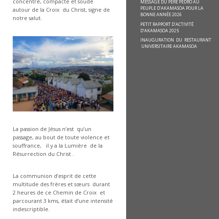
concentré, compacte et soudé
MESSAGE DU PÈRE PEDRO AU
PEUPLE D’AKAMASOA POUR LA
autour de la Croix du Christ, signe de
BONNE ANNÉE 2026
notre salut.
PETIT RAPPORT D’ACTIVITÉ
D’AKAMASOA 2025
INAUGURATION DU RESTAURANT
UNIVERSITAIRE AKAMASOA
La passion de Jésus n’est qu’un
passage, au bout de toute violence et
souffrance, il y a la Lumière de la
Résurrection du Christ .
La communion d’esprit de cette
multitude des frères et sœurs durant
2 heures de ce Chemin de Croix et
parcourant 3 kms, était d’une intensité
indescriptible.