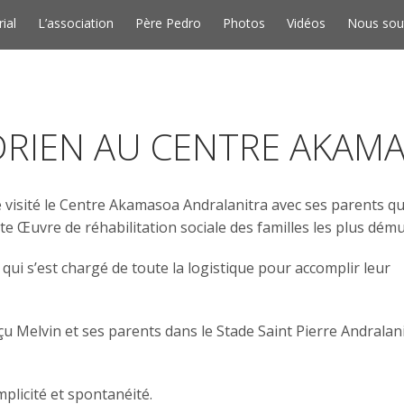
Skip to conten
rial
L’association
Père Pedro
Photos
Vidéos
Nous sou
ADRIEN AU CENTRE AKAM
 visité le Centre Akamasoa Andralanitra avec ses parents qu
e Œuvre de réhabilitation sociale des familles les plus dému
 qui s’est chargé de toute la logistique pour accomplir leur
çu Melvin et ses parents dans le Stade Saint Pierre Andralan
mplicité et spontanéité.