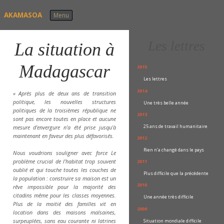
Skip to content
AKAMASOA
Menu
Les lettres
La situation à
Madagascar
2015
Les lettres
2014
« Après plus de deux ans de transition
politique, les nouvelles structures
Une très belle année
politiques de la troisièmes république ne
2013
sont pas encore toutes en place et aucune
25 ans de travail humanitaire
mesure d’envergure n’a été prise jusqu’à
maintenant en faveur des plus défavorisés.
2012
Rien n’a changé dans le pays
Nous voudrions souligner avec force Le
problème crucial de l’habitat trop souvent
2011
oublié et qui touche toutes les couches de
Plus difficile que la précédente
la population : construire sa maison est un
2010
rêve impossible pour la majorité des
citadins même pour les classes moyennes.
Une année très difficile
Plus de la moitié des familles vit en
2009
location dans des maisons malsaines,
Situation mondiale difficile
surpeuplées, sans eau courante ni latrines