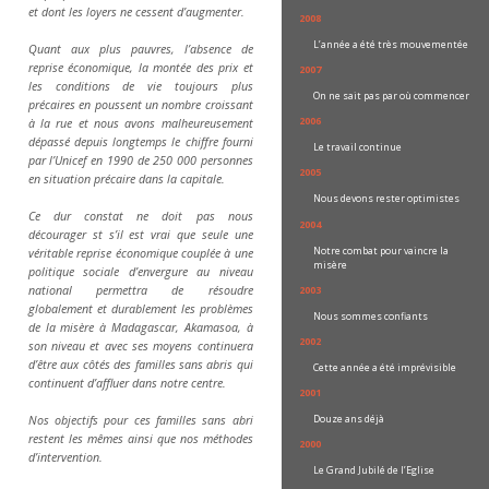
et dont les loyers ne cessent d’augmenter.
2008
L’année a été très mouvementée
Quant aux plus pauvres, l’absence de
reprise économique, la montée des prix et
2007
les conditions de vie toujours plus
On ne sait pas par où commencer
précaires en poussent un nombre croissant
2006
à la rue et nous avons malheureusement
dépassé depuis longtemps le chiffre fourni
Le travail continue
par l’Unicef en 1990 de 250 000 personnes
2005
en situation précaire dans la capitale.
Nous devons rester optimistes
Ce dur constat ne doit pas nous
2004
décourager st s’il est vrai que seule une
Notre combat pour vaincre la
véritable reprise économique couplée à une
misère
politique sociale d’envergure au niveau
national permettra de résoudre
2003
globalement et durablement les problèmes
Nous sommes confiants
de la misère à Madagascar, Akamasoa, à
2002
son niveau et avec ses moyens continuera
d’être aux côtés des familles sans abris qui
Cette année a été imprévisible
continuent d’affluer dans notre centre.
2001
Douze ans déjà
Nos objectifs pour ces familles sans abri
restent les mêmes ainsi que nos méthodes
2000
d’intervention.
Le Grand Jubilé de l’Eglise