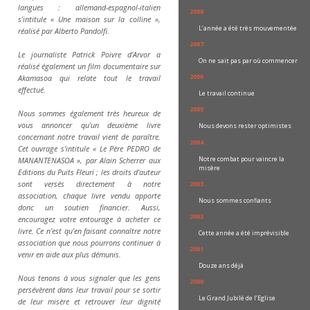
langues : allemand-espagnol-italien
2008
s’intitule « Une maison sur la colline »,
L’année a été très mouvementée
réalisé par Alberto Pandolfi.
2007
Le journaliste Patrick Poivre d’Arvor a
On ne sait pas par où commencer
réalisé également un film documentaire sur
2006
Akamasoa qui relate tout le travail
effectué.
Le travail continue
2005
Nous sommes également très heureux de
vous annoncer qu’un deuxième livre
Nous devons rester optimistes
concernant notre travail vient de paraître.
2004
Cet ouvrage s’intitule « Le Père PEDRO de
Notre combat pour vaincre la
MANANTENASOA », par Alain Scherrer aux
misère
Editions du Puits Fleuri ; les droits d’auteur
sont versés directement à notre
2003
association, chaque livre vendu apporte
Nous sommes confiants
donc un soutien financier. Aussi,
2002
encouragez votre entourage à acheter ce
livre. Ce n’est qu’en faisant connaître notre
Cette année a été imprévisible
association que nous pourrons continuer à
2001
venir en aide aux plus démunis.
Douze ans déjà
Nous tenons à vous signaler que les gens
2000
persévèrent dans leur travail pour se sortir
Le Grand Jubilé de l’Eglise
de leur misère et retrouver leur dignité