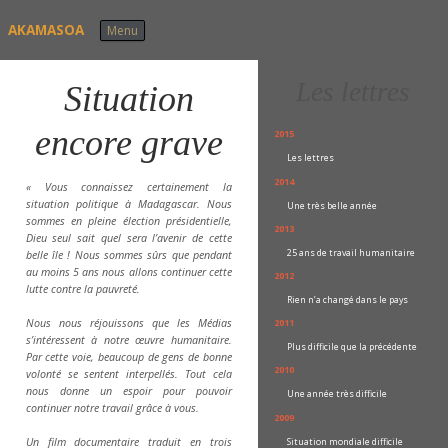
Skip to content
AKAMASOA
Menu
Les lettres
Situation
encore grave
2015
Les lettres
2014
« Vous connaissez certainement la
situation politique à Madagascar. Nous
Une très belle année
sommes en pleine élection présidentielle,
2013
Dieu seul sait quel sera l’avenir de cette
25 ans de travail humanitaire
belle île ! Nous sommes sûrs que pendant
au moins 5 ans nous allons continuer cette
2012
lutte contre la pauvreté.
Rien n’a changé dans le pays
Nous nous réjouissons que les Médias
2011
s’intéressent à notre œuvre humanitaire.
Plus difficile que la précédente
Par cette voie, beaucoup de gens de bonne
2010
volonté se sentent interpellés. Tout cela
nous donne un espoir pour pouvoir
Une année très difficile
continuer notre travail grâce à vous.
2009
Situation mondiale difficile
Un film documentaire traduit en trois