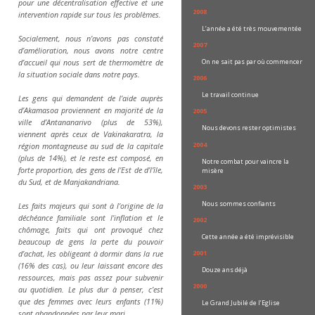
pour une décentralisation effective et une
2008
intervention rapide sur tous les problèmes.
L’année a été très mouvementée
Socialement, nous n’avons pas constaté
2007
d’amélioration, nous avons notre centre
On ne sait pas par où commencer
d’accueil qui nous sert de thermomètre de
la situation sociale dans notre pays.
2006
Le travail continue
Les gens qui demandent de l’aide auprès
d’Akamasoa proviennent en majorité de la
2005
ville d’Antananarivo (plus de 53%),
Nous devons rester optimistes
viennent après ceux de Vakinakaratra, la
2004
région montagneuse au sud de la capitale
(plus de 14%), et le reste est composé, en
Notre combat pour vaincre la
forte proportion, des gens de l’Est de d’l’île,
misère
du Sud, et de Manjakandriana.
2003
Nous sommes confiants
Les faits majeurs qui sont à l’origine de la
déchéance familiale sont l’inflation et le
2002
chômage, faits qui ont provoqué chez
Cette année a été imprévisible
beaucoup de gens la perte du pouvoir
2001
d’achat, les obligeant à dormir dans la rue
(16% des cas), ou leur laissant encore des
Douze ans déjà
ressources, mais pas assez pour subvenir
2000
au quotidien. Le plus dur à penser, c’est
que des femmes avec leurs enfants (11%)
Le Grand Jubilé de l’Eglise
sont abandonnées par leur mari.