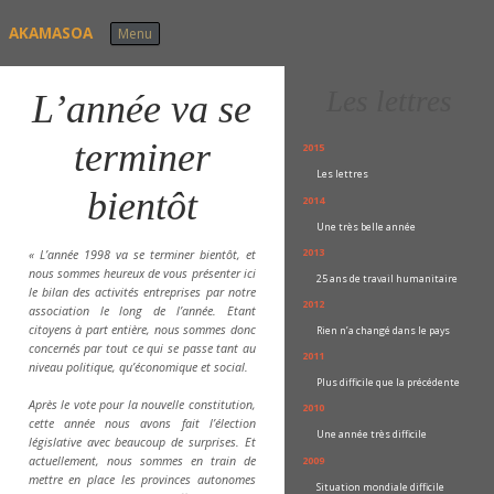
Skip to content
AKAMASOA
Menu
Les lettres
L’année va se
terminer
2015
Les lettres
bientôt
2014
Une très belle année
2013
« L’année 1998 va se terminer bientôt, et
nous sommes heureux de vous présenter ici
25 ans de travail humanitaire
le bilan des activités entreprises par notre
2012
association le long de l’année. Etant
citoyens à part entière, nous sommes donc
Rien n’a changé dans le pays
concernés par tout ce qui se passe tant au
2011
niveau politique, qu’économique et social.
Plus difficile que la précédente
Après le vote pour la nouvelle constitution,
2010
cette année nous avons fait l’élection
Une année très difficile
législative avec beaucoup de surprises. Et
2009
actuellement, nous sommes en train de
mettre en place les provinces autonomes
Situation mondiale difficile