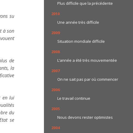
Plus difficile que la précédente
2010
vons su
Une année très difficile
t à son
2009
évouent
Situation mondiale difficile
2008
plus de
L’année a été très mouvementée
nts, la
2007
icative
On ne sait pas par où commencer
2006
 en lui
Le travail continue
ualités
2005
mbre du
Nous devons rester optimistes
Etat se
2004