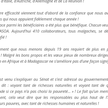
d’Italie, d’Autriche, d’Allemagne et de La Réunion !
re efficacité viennent tout d’abord de la confiance que nous a
es qui nous appuient fidèlement chaque année !
ace parmi les bénéficiaires a été plus que bénéfique. Chacun veu
ASOA. Aujourd’hui 410 collaborateurs, tous malgaches, se d
ié !
ement que nous menons depuis 19 ans requiert de plus en 
e ! Malgré les bons propos et les vœux pieux de nombreux dirigea
on en Afrique et à Madagascar ne s’améliore pas d’une façon signif
 venu s’expliquer au Sénat et s’est adressé au gouvernement
 dit : voyant tant de richesses naturelles et voyant tant de q
 si ce pays n’a pas choisi la pauvreté… » ! Le fait qu’un me
nt, cela veut dire que les responsables au plus haut de l’
 pauvres, avec tant de richesses humaines et naturelles !