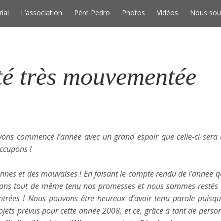
Skip to conten
rial
L’association
Père Pedro
Photos
Vidéos
Nous sou
té très mouvementée
ons commencé l’année avec un grand espoir que celle-ci sera
ccupons !
nes et des mauvaises ! En faisant le compte rendu de l’année qu
avons tout de même tenu nos promesses et nous sommes restés
contrées ! Nous pouvons être heureux d’avoir tenu parole puisq
ojets prévus pour cette année 2008, et ce, grâce à tant de perso