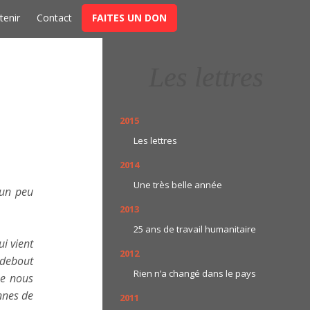
t
tenir
Contact
FAITES UN DON
Les lettres
2015
Les lettres
2014
Une très belle année
 un peu
2013
25 ans de travail humanitaire
i vient
2012
 debout
Rien n’a changé dans le pays
ue nous
nnes de
2011